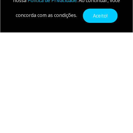
nossa
Política de Privacidade
. Ao continuar, você
concorda com as condições.
Aceito!
Funções
Selecione suas câmeras
Utilize suas câmeras IP atuais ou DVRs já existentes.